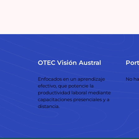
OTEC Visión Austral
Port
Enfocados en un aprendizaje
No ha
efectivo, que potencie la
productividad laboral mediante
capacitaciones presenciales y a
distancia.